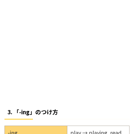
3. 「-ing」のつけ方
-ing
play → playing, read