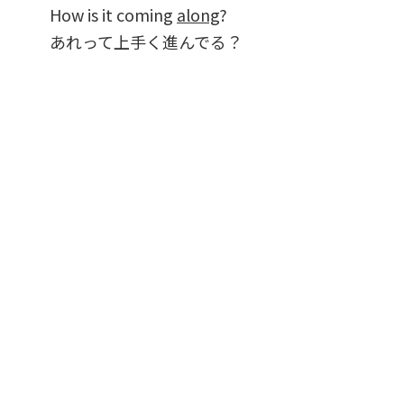
How is it coming
along
?
あれって上手く進んでる？