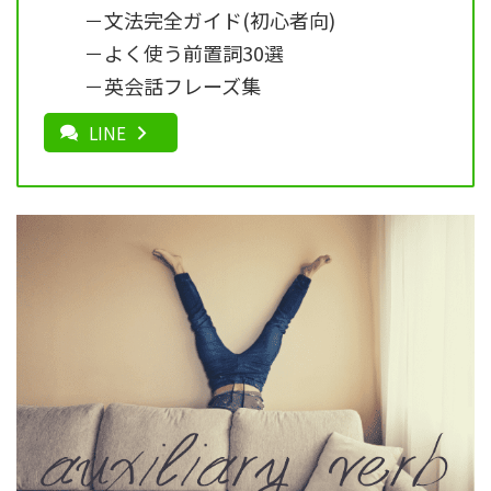
－文法完全ガイド(初心者向)
－よく使う前置詞30選
－英会話フレーズ集
LINE