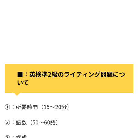
■：英検準2級のライティング問題につ
いて
①：所要時間（15～20分）
②：語数（50～60語）
③：構成